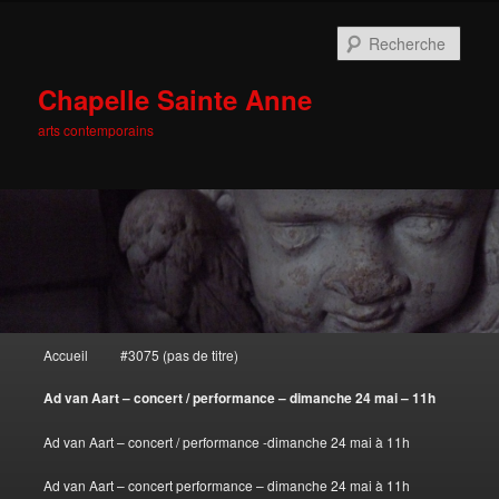
Rech
Chapelle Sainte Anne
arts contemporains
Menu principal
Accueil
#3075 (pas de titre)
Aller au contenu principal
Aller au contenu secondaire
Ad van Aart – concert / performance – dimanche 24 mai – 11h
Ad van Aart – concert / performance -dimanche 24 mai à 11h
Ad van Aart – concert performance – dimanche 24 mai à 11h