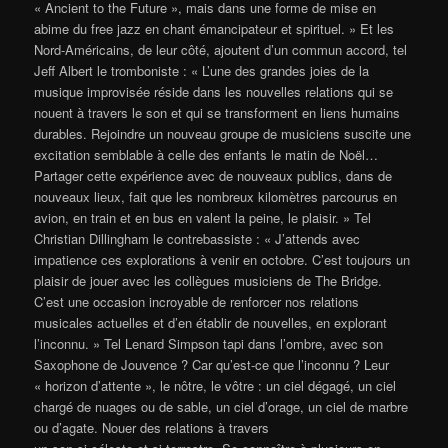
« Ancient to the Future », mais dans une forme de mise en
abime du free jazz en chant émancipateur et spirituel. » Et les
Nord-Américains, de leur côté, ajoutent d’un commun accord, tel
Jeff Albert le tromboniste : « L’une des grandes joies de la
musique improvisée réside dans les nouvelles relations qui se
nouent à travers le son et qui se transforment en liens humains
durables. Rejoindre un nouveau groupe de musiciens suscite une
excitation semblable à celle des enfants le matin de Noël…
Partager cette expérience avec de nouveaux publics, dans de
nouveaux lieux, fait que les nombreux kilomètres parcourus en
avion, en train et en bus en valent la peine, le plaisir. » Tel
Christian Dillingham le contrebassiste : « J’attends avec
impatience ces explorations à venir en octobre. C’est toujours un
plaisir de jouer avec les collègues musiciens de The Bridge.
C’est une occasion incroyable de renforcer nos relations
musicales actuelles et d’en établir de nouvelles, en explorant
l’inconnu. » Tel Lenard Simpson tapi dans l’ombre, avec son
Saxophone de Jouvence ? Car qu’est-ce que l’inconnu ? Leur
« horizon d’attente », le nôtre, le vôtre : un ciel dégagé, un ciel
chargé de nuages ou de sable, un ciel d’orage, un ciel de marbre
ou d’agate. Nouer des relations à travers