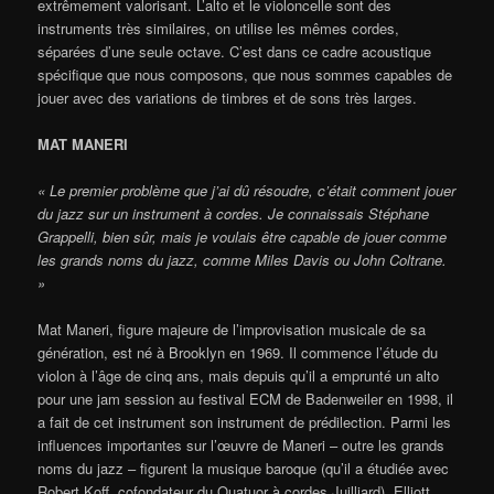
extrêmement valorisant. L’alto et le violoncelle sont des
instruments très similaires, on utilise les mêmes cordes,
séparées d’une seule octave. C’est dans ce cadre acoustique
spécifique que nous composons, que nous sommes capables de
jouer avec des variations de timbres et de sons très larges.
MAT MANERI
« Le premier problème que j’ai dû résoudre, c’était comment jouer
du jazz sur un instrument à cordes. Je connaissais Stéphane
Grappelli, bien sûr, mais je voulais être capable de jouer comme
les grands noms du jazz, comme Miles Davis ou John Coltrane.
»
Mat Maneri, figure majeure de l’improvisation musicale de sa
génération, est né à Brooklyn en 1969. Il commence l’étude du
violon à l’âge de cinq ans, mais depuis qu’il a emprunté un alto
pour une jam session au festival ECM de Badenweiler en 1998, il
a fait de cet instrument son instrument de prédilection. Parmi les
influences importantes sur l’œuvre de Maneri – outre les grands
noms du jazz – figurent la musique baroque (qu’il a étudiée avec
Robert Koff, cofondateur du Quatuor à cordes Juilliard), Elliott