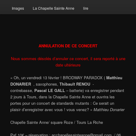
Images
La Chapelle Sainte Anne
lire
ANNULATION DE CE CONCERT
Nous sommes désolés d’annuler ce concert, il sera reporté à une
date ultérieure
« Oh, un vendredi 13 février ! BRODWAY PARADOX (
Matthieu
DONARIER
, saxophones,
Thibault RENOU
-
contrebasse,
Pascal LE GALL
– batterie) va enregistrer pendant
2 jours à Tours, dans la Chapelle Sainte Anne et ouvrira les
portes pour un concert de standards mutants : Ce serait un
plaisir d’enregistrer avec vous ! vous venez? »
Matthieu Donarier
Chapelle Sainte Anne/ square Roze / Tours La Riche
Paf 10€ – réservation : acchapellesainteanne@gmail.com / 06