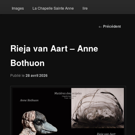
Images
La Chapelle Sainte Anne
lire
Navigation des
←
Précédent
articles
Rieja van Aart – Anne
Bothuon
Publié le
28 avril 2026