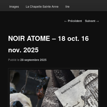
Images
La Chapelle Sainte Anne
lire
Navigation des articles
←
Précédent
Suivant
→
NOIR ATOME – 18 oct. 16
nov. 2025
Publié le
28 septembre 2025